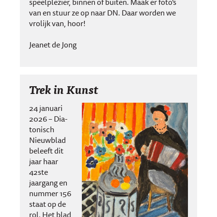
speelplezier, binnen of buiten. Maak er foto’s
van en stuur ze op naar DN. Daar worden we
vrolijk van, hoor!
Jeanet de Jong
Trek in Kunst
24 januari
2026 – Dia­
tonisch
Nieuw­blad
beleeft dit
jaar haar
42ste
jaargang en
nummer 156
staat op de
rol. Het blad