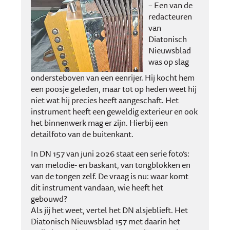
– Een van de
redacteuren
van
Diatonisch
Nieuwsblad
was op slag
ondersteboven van een eenrijer. Hij kocht hem
een poosje geleden, maar tot op heden weet hij
niet wat hij precies heeft aangeschaft. Het
instrument heeft een geweldig exterieur en ook
het binnenwerk mag er zijn. Hierbij een
detailfoto van de buitenkant.
In DN 157 van juni 2026 staat een serie foto’s:
van melodie- en baskant, van tongblokken en
van de tongen zelf. De vraag is nu: waar komt
dit instrument vandaan, wie heeft het
gebouwd?
Als jij het weet, vertel het DN alsjeblieft. Het
Diatonisch Nieuwsblad 157 met daarin het