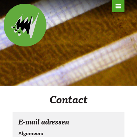
HOME
NIEUWS
ARCHIEF
OVER ONS
AUDIO
Contact
INSTRUMENTEN
E-mail adressen
Algemeen: