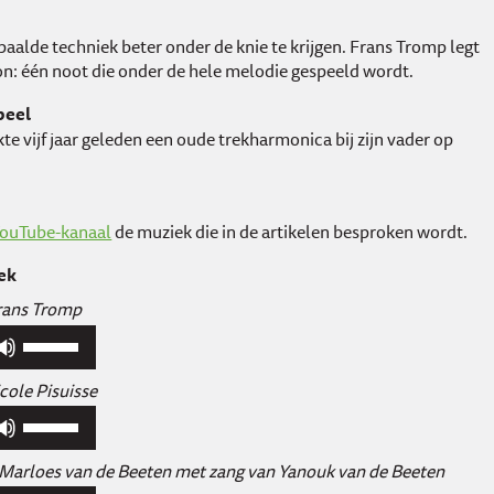
aalde techniek beter onder de knie te krijgen. Frans Tromp legt
on: één noot die onder de hele melodie gespeeld wordt.
peel
e vijf jaar geleden een oude trekharmonica bij zijn vader op
ouTube-kanaal
de muziek die in de artikelen besproken wordt.
ek
Frans Tromp
Gebruik
Omhoog/Omlaag
pijltoetsen
icole Pisuisse
om
Gebruik
het
Omhoog/Omlaag
volume
pijltoetsen
r Marloes van de Beeten met zang van Yanouk van de Beeten
te
om