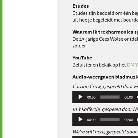
Etudes
Etudes zijn bedoeld om één bep
uit hoe je begeleidt met bourd
Waarom ik trekharmonica s
De 23-jarige Cees Wolse ontdekt
zolder.
YouTube
Beluister en bekijk op het
DN-Y
Audio-weergaven bladmuzi
Carrion Crow, gespeeld door 
Audiospeler
00:00
00:00
In ’t koffertje, gespeeld door N
Audiospeler
00:00
00:00
We’re still here, gespeeld doo