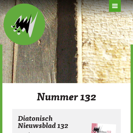
HOME
NIEUWS
ARCHIEF
OVER ONS
AUDIO
Nummer 132
INSTRUMENTEN
Diatonisch
Nieuwsblad 132