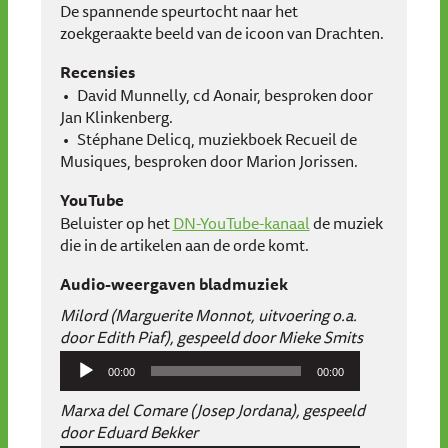
De spannende speurtocht naar het
zoekgeraakte beeld van de icoon van Drachten.
Recensies
David Munnelly, cd Aonair, besproken door
Jan Klinkenberg.
Stéphane Delicq, muziekboek Recueil de
Musiques, besproken door Marion Jorissen.
YouTube
Beluister op het
DN-YouTube-kanaal
de muziek
die in de artikelen aan de orde komt.
Audio-weergaven bladmuziek
Milord (Marguerite Monnot, uitvoering o.a.
door Edith Piaf), gespeeld door Mieke Smits
Audiospeler
00:00
00:00
Marxa del Comare (Josep Jordana), gespeeld
door Eduard Bekker