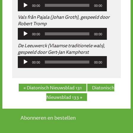
Audiospeler
00:00
00:00
Vals från Pajala (Johan Groth), gespeeld door
Robert Tromp
Audiospeler
00:00
00:00
De Leeuwerck (Vlaamse traditionele wals),
gespeeld door Gert-Jan Kamphorst
Audiospeler
00:00
00:00
« Diatonisch Nieuwsblad 131
Diatonisch
Nieuwsblad 133 »
Abonneren en bestellen