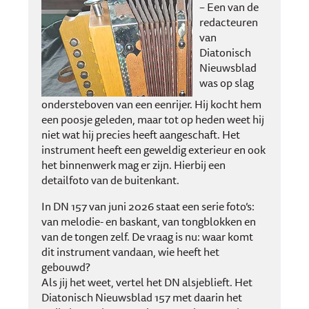
– Een van de
redacteuren
van
Diatonisch
Nieuwsblad
was op slag
ondersteboven van een eenrijer. Hij kocht hem
een poosje geleden, maar tot op heden weet hij
niet wat hij precies heeft aangeschaft. Het
instrument heeft een geweldig exterieur en ook
het binnenwerk mag er zijn. Hierbij een
detailfoto van de buitenkant.
In DN 157 van juni 2026 staat een serie foto’s:
van melodie- en baskant, van tongblokken en
van de tongen zelf. De vraag is nu: waar komt
dit instrument vandaan, wie heeft het
gebouwd?
Als jij het weet, vertel het DN alsjeblieft. Het
Diatonisch Nieuwsblad 157 met daarin het